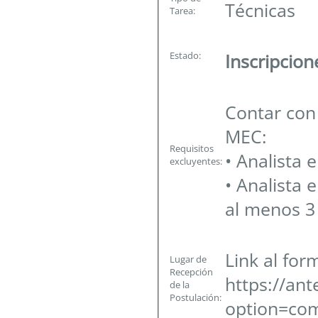
Técnicas
Tarea:
Estado:
Inscripcio
Contar con 
MEC:
Requisitos
• Analista 
excluyentes:
• Analista 
al menos 3
Link al for
Lugar de
Recepción
https://an
de la
Postulación:
option=com